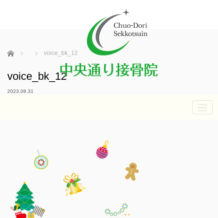
ホーム
voice_bk_12
voice_bk_12
2023.08.31